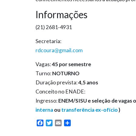
Informações
(21) 2681-4931
Secretaria:
rdcoura@gmail.com
Vagas:
45 por semestre
Turno:
NOTURNO
Duração prevista:
4,5 anos
Conceito no ENADE:
Ingresso:
ENEM/SISU e seleção de vagas o
interna
ou
transferência ex-ofício
)
Facebook
Twitter
Email
Share