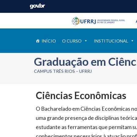
Barra instituci
Pular barra institucional
INÍCIO
O CURSO
INSTITUCIONAL
Graduação em Ciênc
CAMPUS TRÊS RIOS – UFRRJ
Ciências Econômicas
O Bacharelado em Ciências Econômicas no I
uma grande presença de disciplinas teórica
estudante as ferramentas que permitam sua 
conhecimentos necessários à atuação profi