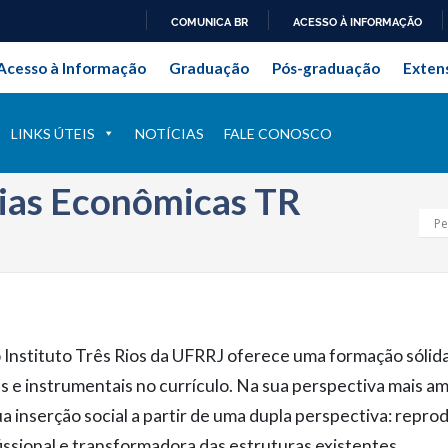
COMUNICA BR
ACESSO À INFORMAÇÃO
onal da Universidade Federal Ru
IR
Acesso à Informação
Graduação
Pós-graduação
Exten
PARA
O
CONTEÚDO
LINKS ÚTEIS
NOTÍCIAS
FALE CONOSCO
ias Econômicas TR
nstituto Três Rios da UFRRJ oferece uma formação sólida 
s e instrumentais no currículo. Na sua perspectiva mais am
inserção social a partir de uma dupla perspectiva: reprod
ssional e transformadora das estruturas existentes.