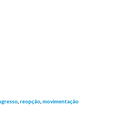
ngresso
,
reopção
,
movimentação