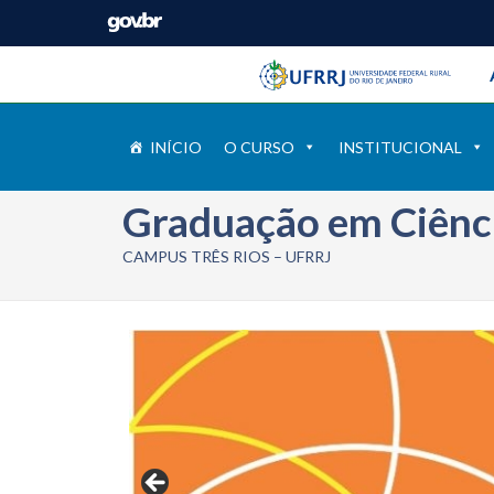
Barra instituci
Pular barra institucional
INÍCIO
O CURSO
INSTITUCIONAL
Graduação em Ciênc
CAMPUS TRÊS RIOS – UFRRJ