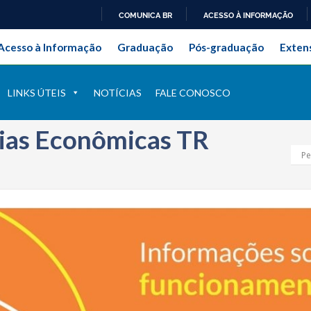
COMUNICA BR
ACESSO À INFORMAÇÃO
onal da Universidade Federal Ru
IR
Acesso à Informação
Graduação
Pós-graduação
Exten
PARA
O
CONTEÚDO
LINKS ÚTEIS
NOTÍCIAS
FALE CONOSCO
ias Econômicas TR