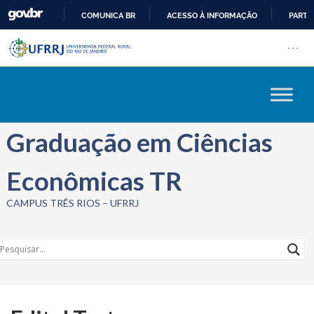
COMUNICA BR
ACESSO À INFORMAÇÃO
PARTI
Barra institucional da Univers
IR
Pular barra institucional
Abrir
PARA
O
CONTEÚDO
Graduação em Ciências
Econômicas TR
CAMPUS TRÊS RIOS – UFRRJ