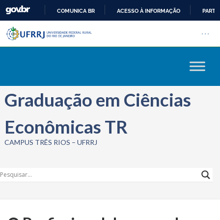
COMUNICA BR
ACESSO À INFORMAÇÃO
PARTI
Barra institucional da Univers
IR
Pular barra institucional
Abrir
PARA
O
CONTEÚDO
Graduação em Ciências
Econômicas TR
CAMPUS TRÊS RIOS – UFRRJ