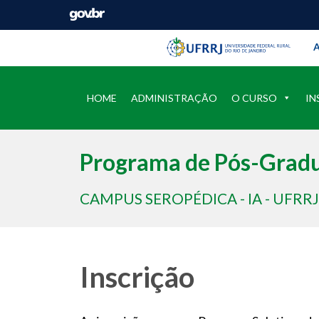
Barra instituci
Pular barra institucional
A
HOME
ADMINISTRAÇÃO
O CURSO
IN
Programa de Pós-Gradu
CAMPUS SEROPÉDICA - IA - UFRRJ
Inscrição