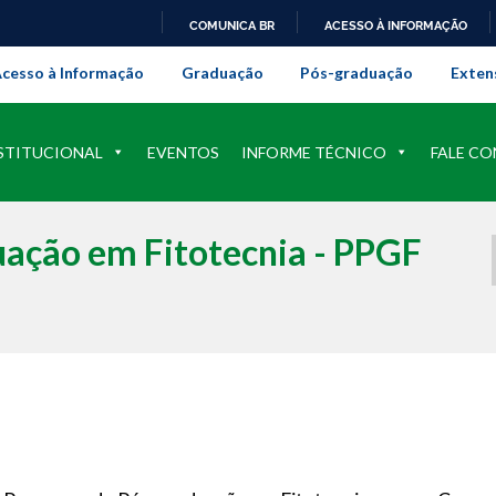
COMUNICA BR
ACESSO À INFORMAÇÃO
onal da Universidade Federal Rur
IR
cesso à Informação
Graduação
Pós-graduação
Exten
PARA
O
CONTEÚDO
STITUCIONAL
EVENTOS
INFORME TÉCNICO
FALE C
ação em Fitotecnia - PPGF