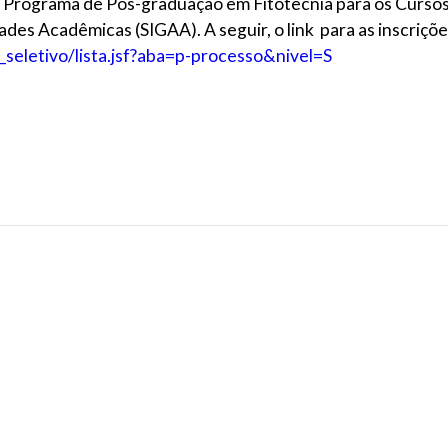
do Programa de Pós-graduação em Fitotecnia para os Curso
des Acadêmicas (SIGAA). A seguir, o link para as inscriçõe
o_seletivo/lista.jsf?aba=p-processo&nivel=S