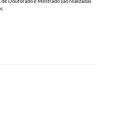
s de Doutorado e Mestrado são realizadas
s: