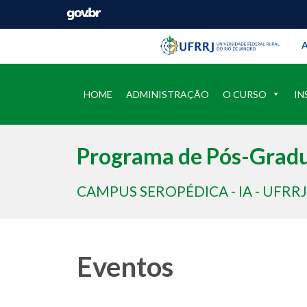
Barra instituci
Pular barra institucional
A
HOME
ADMINISTRAÇÃO
O CURSO
IN
Programa de Pós-Gradu
CAMPUS SEROPÉDICA - IA - UFRRJ
Eventos