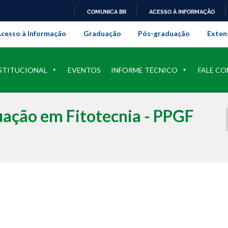
COMUNICA BR
ACESSO À INFORMAÇÃO
onal da Universidade Federal Rur
IR
cesso à Informação
Graduação
Pós-graduação
Exten
PARA
O
CONTEÚDO
STITUCIONAL
EVENTOS
INFORME TÉCNICO
FALE C
ação em Fitotecnia - PPGF