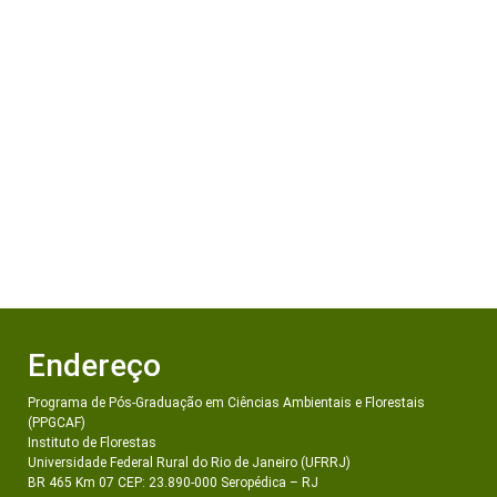
Endereço
Programa de Pós-Graduação em Ciências Ambientais e Florestais
(PPGCAF)
Instituto de Florestas
Universidade Federal Rural do Rio de Janeiro (UFRRJ)
BR 465 Km 07 CEP: 23.890-000 Seropédica – RJ