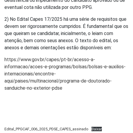
desistência ou impedimento do candidato aprovado ou de
eventual cota não utilizada por outro PPG.
2) No Edital Capes 17/2025 há uma série de requisitos que
devem ser rigorosamente cumpridos. É fundamental que os
que queiram se candidatar, inicialmente, o leiam com
atenção, bem como seus anexos. O texto do edital, os
anexos e demais orientações estão disponíveis em:
https://www.gov.br/capes/pt-br/acesso-a-
informacao/acoes-e-programas/bolsas/bolsas-e-auxilios-
internacionais/encontre-
aqui/paises/multinacional/programa-de-doutorado-
sanduiche-no-exterior-pdse
Edital_PPGCAF_006_2025_PDSE_CAPES_assinado
Baixar