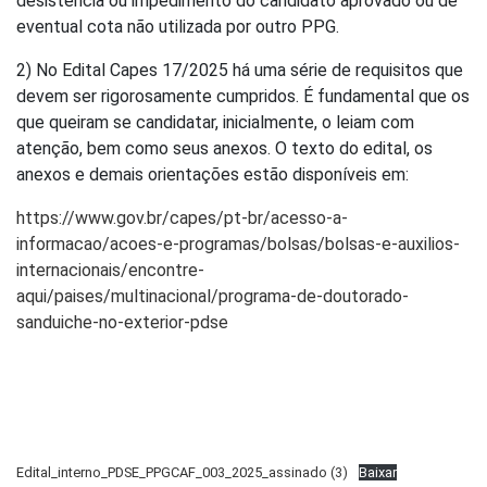
desistência ou impedimento do candidato aprovado ou de
eventual cota não utilizada por outro PPG.
2) No Edital Capes 17/2025 há uma série de requisitos que
devem ser rigorosamente cumpridos. É fundamental que os
que queiram se candidatar, inicialmente, o leiam com
atenção, bem como seus anexos. O texto do edital, os
anexos e demais orientações estão disponíveis em:
https://www.gov.br/capes/pt-br/acesso-a-
informacao/acoes-e-programas/bolsas/bolsas-e-auxilios-
internacionais/encontre-
aqui/paises/multinacional/programa-de-doutorado-
sanduiche-no-exterior-pdse
Edital_interno_PDSE_PPGCAF_003_2025_assinado (3)
Baixar