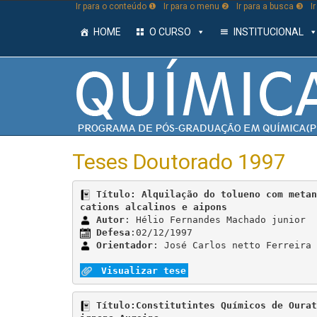
Ir para o conteúdo ❶
Ir para o menu ❷
Ir para a busca ❸
I
HOME
O CURSO
INSTITUCIONAL
Teses Doutorado 1997
Título: Alquilação do tolueno com metan
cations alcalinos e aipons
Autor
Defesa
Orientador
: José Carlos netto Ferreira

Visualizar tese
Título:Constitutintes Químicos de Ourat