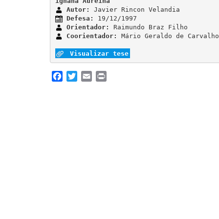
ignana Aureina 
Autor:
Defesa:
Orientador:
Coorientador:
 Mário Geraldo de Carvalho

Visualizar tese
Facebook
Twitter
Email
Print