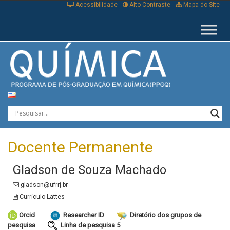
Acessibilidade
Alto Contraste
Mapa do Site
Docente Permanente
Gladson de Souza Machado
gladson@ufrrj.br
Currículo Lattes
Orcid
Researcher ID
Diretório dos grupos de
pesquisa
Linha de pesquisa
5