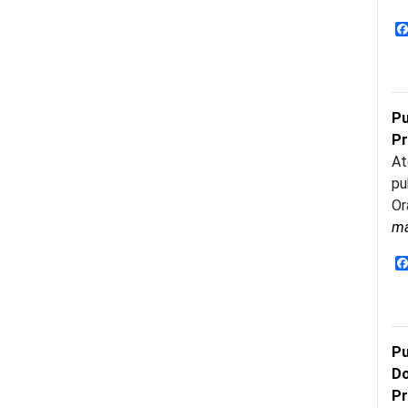
Pu
Pr
At
pu
Or
m
Pu
Do
Pr