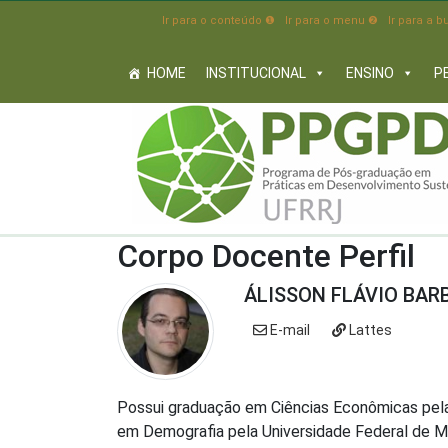
Ir para o conteúdo ❶
Ir para o menu ❷
Ir para a 
HOME
INSTITUCIONAL
ENSINO
P
Corpo Docente Perfil
ÁLISSON FLÁVIO BARB
E-mail
Lattes
Possui graduação em Ciências Econômicas pela
em Demografia pela Universidade Federal de Mi