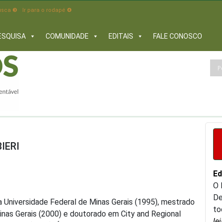
busca ❸
Ir para o rodapé ❹
ESQUISA
COMUNIDADE
EDITAIS
FALE CONOSCO
IERI
Ed
O 
De
 Universidade Federal de Minas Gerais (1995), mestrado
to
nas Gerais (2000) e doutorado em City and Regional
le