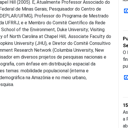
hapel Hill (2005). É, Atualmente Professor Associado do
ederal de Minas Gerais; Pesquisador do Centro de
CEDEPLAR/UFMG); Professor do Programa de Mestrado
da UFRRJ; e e Membro do Comitê Científico da Rede
School of the Environment, Duke University; Visiting
y of North Carolina at Chapel Hill;. Associate Faculty do
Pu
pkins University (JHU), e Diretor do Comitê Consultivo
Se
onment Research Network (Columbia University, New
O 
sador em diversos projetos de pesquisas nacionais e
fi
ografia, com ênfase em distribuição espacial da
pu
es temas: mobilidade populacional (interna e
a demográfica na Amazônia e no meio urbano,
squisa.
15
As
a 
ab