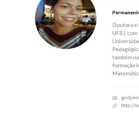
Permanent
Doutora e 
UFRJ, com 
Universida
Pedagógica
também na 
formação i
Matemática
gmfpint
http://