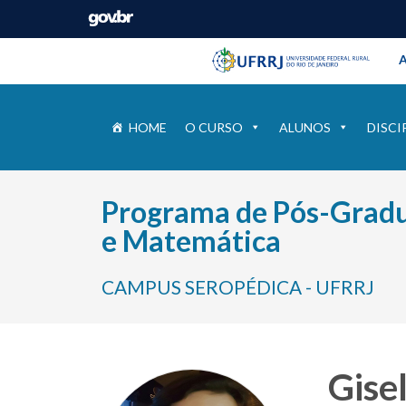
Barra instituci
Pular barra institucional
A
HOME
O CURSO
ALUNOS
DISCI
Programa de Pós-Gradu
e Matemática
CAMPUS SEROPÉDICA - UFRRJ
Gise