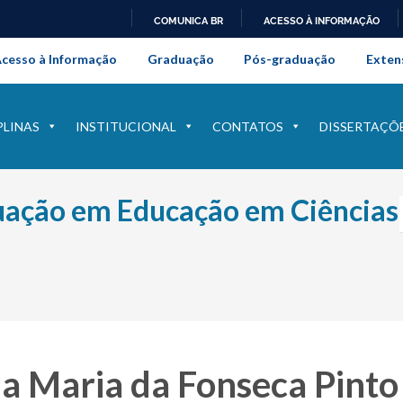
COMUNICA BR
ACESSO À INFORMAÇÃO
onal da Universidade Federal Rur
IR
cesso à Informação
Graduação
Pós-graduação
Exten
PARA
O
CONTEÚDO
PLINAS
INSTITUCIONAL
CONTATOS
DISSERTAÇÕ
ação em Educação em Ciências
la Maria da Fonseca Pinto