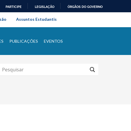
PARTICIPE
LEGISLAÇÃO
ÓRGÃOS DO GOVERNO
al do Rio de Janeiro
são
Assuntos Estudantis
ES
PUBLICAÇÕES
EVENTOS