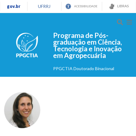
gov.br
UFRRJ
LIBRAS
ACESSIBILIDADE
Programa de Pós-
graduação em Ciência,
Tecnologia e Inovação
em Agropecuária
PPGCTIA Doutorado Binacional