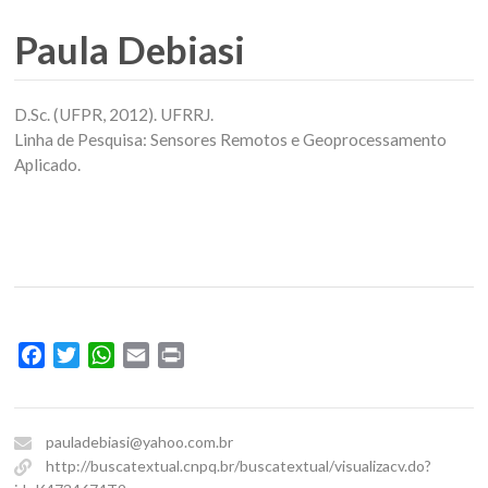
Paula Debiasi
D.Sc. (UFPR, 2012). UFRRJ.
Linha de Pesquisa: Sensores Remotos e Geoprocessamento
Aplicado.
Facebook
Twitter
WhatsApp
Email
Print
pauladebiasi@yahoo.com.br
http://buscatextual.cnpq.br/buscatextual/visualizacv.do?