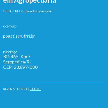
em Agropecuária
PPGCTIA Doutorado Binacional
CONTATO
ppgctia@ufrrj.br
ENDEREÇO
BR-465, Km 7
Seropédica/RJ
CEP: 23.897-000
© 2026 - UFRRJ |
COTIC