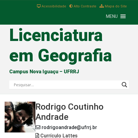
Acessibilidade
Alto Contraste
Mapa do Site
MENU
Licenciatura
em Geografia
Campus Nova Iguaçu – UFRRJ
Rodrigo Coutinho
Andrade
rodrigoandrade@ufrrj.br
Currículo Lattes