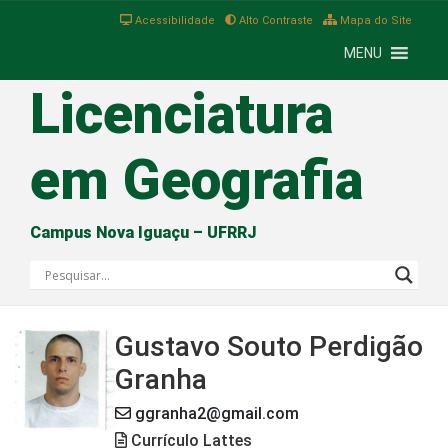
Acessibilidade
Alto Contraste
Mapa do Site
MENU
Licenciatura
em Geografia
Campus Nova Iguaçu – UFRRJ
Gustavo Souto Perdigão
Granha
ggranha2@gmail.com
Currículo Lattes