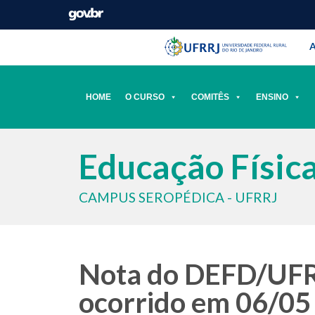
Barra instituci
Pular barra institucional
A
HOME
O CURSO
COMITÊS
ENSINO
Educação Físic
CAMPUS SEROPÉDICA - UFRRJ
Nota do DEFD/UFRR
ocorrido em 06/05