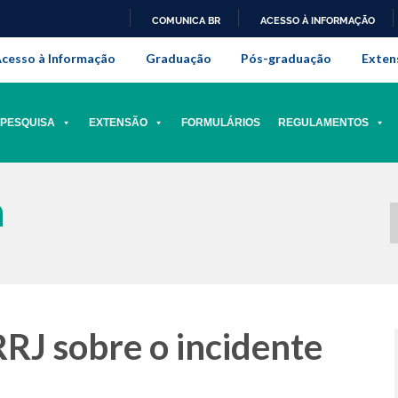
COMUNICA BR
ACESSO À INFORMAÇÃO
onal da Universidade Federal Rur
IR
cesso à Informação
Graduação
Pós-graduação
Exten
PARA
O
CONTEÚDO
PESQUISA
EXTENSÃO
FORMULÁRIOS
REGULAMENTOS
a
J sobre o incidente