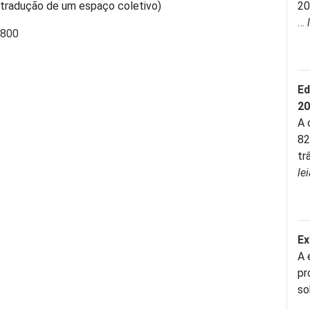
e tradução de um espaço coletivo)
20
…
0800
Ed
20
A 
82
tr
le
E
A 
pr
so