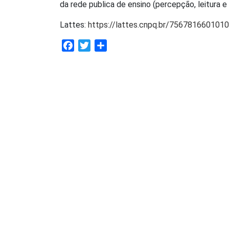
da rede publica de ensino (percepção, leitura 
Lattes:
https://lattes.cnpq.br/756781660101
Facebook
Twitter
Share