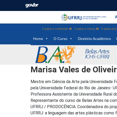
Barra instituci
Pular barra institucional
A
Ir para o conteúdo ❶
Ir para o menu ❷
Ir para a 
Home
O Curso
Diretório Acadêmico
Marisa Vales de Olivei
Mestre em Ciência da Arte pela Universidade F
pela Universidade Federal do Rio de Janeiro- UFR
Professora Assistente da Universidade Rural 
Representante do curso de Belas Artes na co
UFRRJ / PRODOCÊNCIA. Coordenadora do proje
UFRRJ: a linguagem das artes plásticas como 