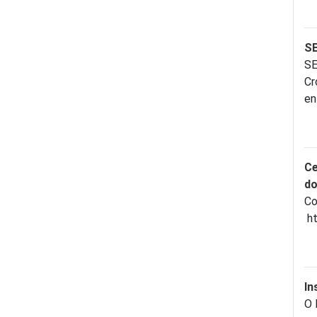
S
S
Cr
en
Ce
do
Co
ht
In
O 