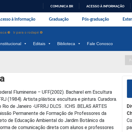
COMUNICA BR
ACESSO À INFORMAÇÃO
IR
onal da Universidade Federal Rur
cesso à Informação
Graduação
Pós-graduação
Exte
PARA
O
busca ❸
Ir para o rodapé ❹
CONTEÚDO
Institucional
Editais
Biblioteca
Fale Conosco
ra
ederal Fluminense – UFF(2002). Bacharel em Escultura
J (1984). Artista plástica: escultura e pintura. Curadora.
do Rio de Janeiro -UFRRJ DLCS . ICHS .BELAS ARTES
Di
missão Permanente de Formação de Professores da
Ch
to de Educação Ambiental do Jardim Botânico da
Co
forma de comunicação direta com alunos e professores
pa