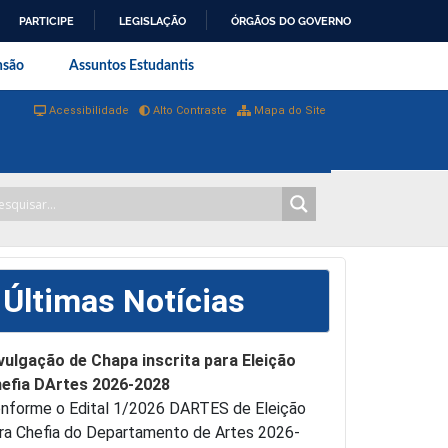
PARTICIPE
LEGISLAÇÃO
ÓRGÃOS DO GOVERNO
al do Rio de Janeiro
nsão
Assuntos Estudantis
Acessibilidade
Alto Contraste
Mapa do Site
Últimas Notícias
vulgação de Chapa inscrita para Eleição
efia DArtes 2026-2028
nforme o Edital 1/2026 DARTES de Eleição
ra Chefia do Departamento de Artes 2026-