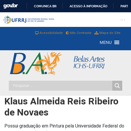
COMUNICA BR
ACESSO À INFORMAÇÃO
PARTI
IR
Barra institucional da Universi
Pular barra institucional
Abrir
PARA
O
Acessibilidade
Alto Contraste
Mapa do Site
CONTEÚDO
MENU
Klaus Almeida Reis Ribeiro
de Novaes
Possui graduação em Pintura pela Universidade Federal do