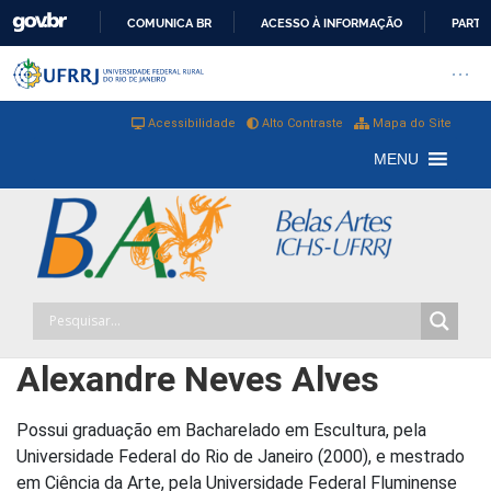
COMUNICA BR
ACESSO À INFORMAÇÃO
PARTI
IR
Barra institucional da Universi
Pular barra institucional
Abrir
PARA
O
Acessibilidade
Alto Contraste
Mapa do Site
CONTEÚDO
MENU
Alexandre Neves Alves
Possui graduação em Bacharelado em Escultura, pela
Universidade Federal do Rio de Janeiro (2000), e mestrado
em Ciência da Arte, pela Universidade Federal Fluminense