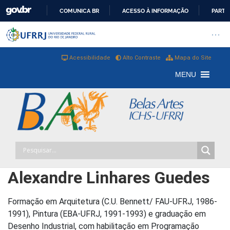
COMUNICA BR
ACESSO À INFORMAÇÃO
PARTI
IR
Barra institucional da Universi
Pular barra institucional
Abrir
PARA
O
Acessibilidade
Alto Contraste
Mapa do Site
CONTEÚDO
MENU
Alexandre Linhares Guedes
Formação em Arquitetura (C.U. Bennett/ FAU-UFRJ, 1986-
1991), Pintura (EBA-UFRJ, 1991-1993) e graduação em
Desenho Industrial, com habilitação em Programação