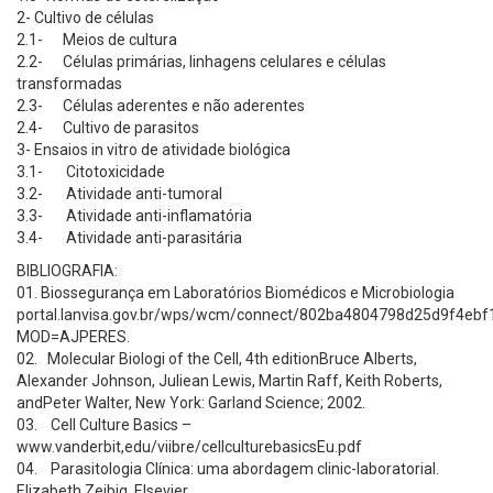
2- Cultivo de células
2.1- Meios de cultura
2.2- Células primárias, linhagens celulares e células
transformadas
2.3- Células aderentes e não aderentes
2.4- Cultivo de parasitos
3- Ensaios in vitro de atividade biológica
3.1- Citotoxicidade
3.2- Atividade anti-tumoral
3.3- Atividade anti-inflamatória
3.4- Atividade anti-parasitária
BIBLIOGRAFIA:
01. Biossegurança em Laboratórios Biomédicos e Microbiologia
portal.lanvisa.gov.br/wps/wcm/connect/802ba4804798d25d9f4ebf
MOD=AJPERES
.
02. Molecular Biologi of the Cell, 4th editionBruce Alberts,
Alexander Johnson, Juliean Lewis, Martin Raff, Keith Roberts,
andPeter Walter, New York: Garland Science; 2002.
03. Cell Culture Basics –
www.vanderbit,edu/viibre/cellculturebasicsEu.pdf
04. Parasitologia Clínica: uma abordagem clinic-laboratorial.
Elizabeth Zeibig. Elsevier.