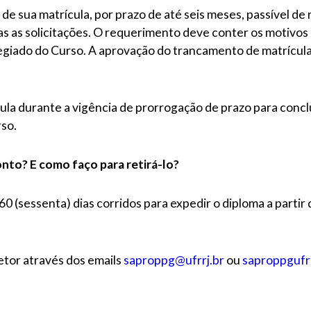
 sua matrícula, por prazo de até seis meses, passível de 
as as solicitações. O requerimento deve conter os moti
egiado do Curso. A aprovação do trancamento de matrícul
la durante a vigência de prorrogação de prazo para concl
so.
nto? E como faço para retirá-lo?
0 (sessenta) dias corridos para expedir o diploma a partir
etor através dos emails
saproppg@ufrrj.br
ou
saproppgufr