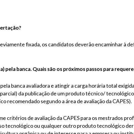
sertação?
previamente fixada, os candidatos deverão encaminhar à def
a) pela banca. Quais são os próximos passos para requere
pela banca avaliadora e atingir a carga horária total exig
parcial) da publicação de um produto técnico/ tecnológico
iódico recomendado segundo a área de avaliação da CAPES).
e critérios de avaliação da CAPES para os mestrados profi
so tecnológico ou qualquer outro produto tecnológico deri
cultura orgânica ou de interesse para a empresa ou institu