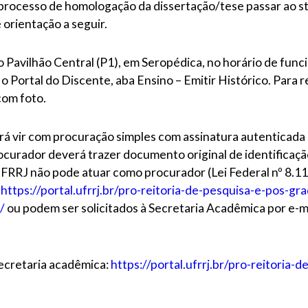
rocesso de homologação da dissertação/tese passar ao stat
orientação a seguir.
 Pavilhão Central (P1), em Seropédica, no horário de funci
 Portal do Discente, aba Ensino – Emitir Histórico. Para r
com foto.
á vir com procuração simples com assinatura autenticada 
rocurador deverá trazer documento original de identificação
UFRRJ não pode atuar como procurador (Lei Federal nº 8.112
:
https://portal.ufrrj.br/pro-reitoria-de-pesquisa-e-pos-g
/
ou podem ser solicitados à Secretaria Acadêmica por e-
secretaria acadêmica:
https://portal.ufrrj.br/pro-reitoria