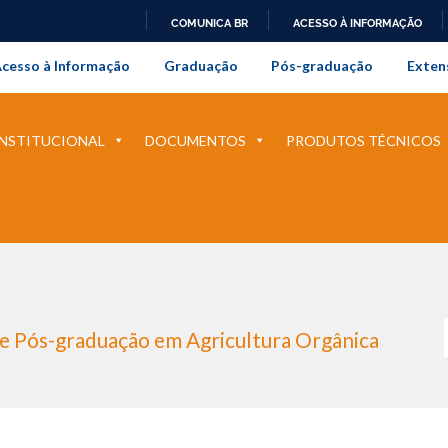
COMUNICA BR
ACESSO À INFORMAÇÃO
onal da Universidade Federal Rur
IR
cesso à Informação
Graduação
Pós-graduação
Exten
PARA
O
CONTEÚDO
INSTITUCIONAL
DOCUMENTOS
PRODUTOS TÉCNICOS
O
e Pós-graduação em Agricultura Orgânica