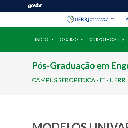
Barra instituci
Pular barra institucional
A
INÍCIO
O CURSO
CORPO DOCENTE
Pós-Graduação em Enge
CAMPUS SEROPÉDICA - IT - UFRRJ
MODELOS UNIVA