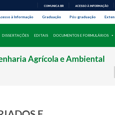
COMUNICA BR
ACESSO À INFORMAÇÃO
onal da Universidade Federal Rur
IR
cesso à Informação
Graduação
Pós-graduação
Exten
PARA
O
CONTEÚDO
DISSERTAÇÕES
EDITAIS
DOCUMENTOS E FORMULÁRIOS
nharia Agrícola e Ambiental
RIADOS E