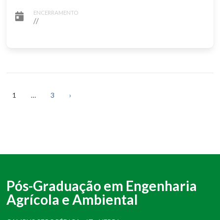
ENCERRAMENTO
//
Paginação
de
1
…
3
›
posts
Pós-Graduação em Engenharia
Agrícola e Ambiental