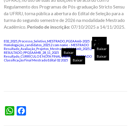
(UFRRJ), no uso de suas atribuições e de acordo com o
Regulamento dos Programas de Pós-graduação Stricto Sensu
da UFRRJ, torna pública a abertura do Edital de Seleção para a
turma do segundo semestre de 2026 na modalidade Mestrado
Acadêmico.
Período de inscrição:
07/10/2025 a 14/11/2025.
E02_2025_Processo_Seletivo_MESTRADO_PGEAAmb-2025
Baixar
Homologação_candidatos_2025.2 com nome – MESTRADO
Baixar
Resultado_Avaliação_Projetos_Mestrado_PGEAAmb_2025.2
Baixar
RESULTADO_PPGEAAMB_28_11_2025
Baixar
Resultado_CURRÍCULO E NOTA FINAL 2025.2 – MESTRADO
Baixar
Classificação Final Mestrado Edital 02 2025
Baixar
WhatsApp
Facebook