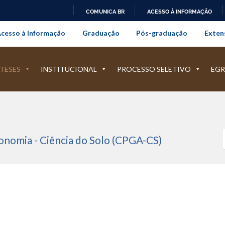
COMUNICA BR
ACESSO À INFORMAÇÃO
onal da Universidade Federal Rur
IR
cesso à Informação
Graduação
Pós-graduação
Exten
PARA
O
CONTEÚDO
TESES
INSTITUCIONAL
PROCESSO SELETIVO
EGR
nomia - Ciência do Solo (CPGA-CS)