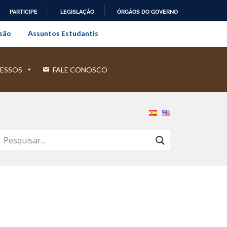
PARTICIPE
LEGISLAÇÃO
ÓRGÃOS DO GOVERNO
al do Rio de Janeiro
são
Assuntos Estudantis
ESSOS
FALE CONOSCO