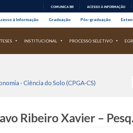
COMUNICA BR
ACESSO À INFORMAÇÃO
onal da Universidade Federal Rur
IR
cesso à Informação
Graduação
Pós-graduação
Exten
PARA
O
CONTEÚDO
TESES
INSTITUCIONAL
PROCESSO SELETIVO
EGR
nomia - Ciência do Solo (CPGA-CS)
avo Ribeiro Xavier – Pesq.