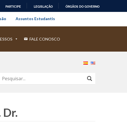
PARTICIPE
LEGISLAÇÃO
ÓRGÃOS DO GOVERNO
al do Rio de Janeiro
são
Assuntos Estudantis
ESSOS
FALE CONOSCO
 Dr.