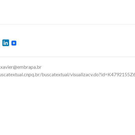
ok
ter
WhatsApp
LinkedIn
.xavier@embrapa.br
uscatextual.cnpq.br/buscatextual/visualizacv.do?id=K4792155Z