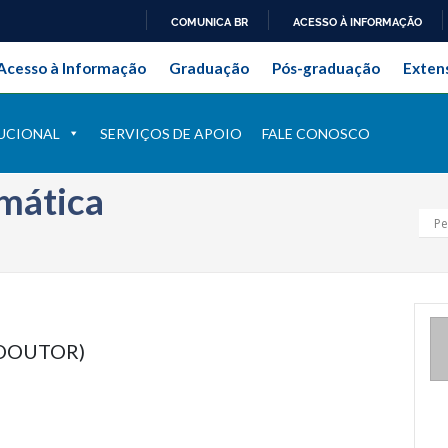
COMUNICA BR
ACESSO À INFORMAÇÃO
onal da Universidade Federal Ru
IR
Acesso à Informação
Graduação
Pós-graduação
Exten
PARA
O
CONTEÚDO
UCIONAL
SERVIÇOS DE APOIO
FALE CONOSCO
mática
(DOUTOR)