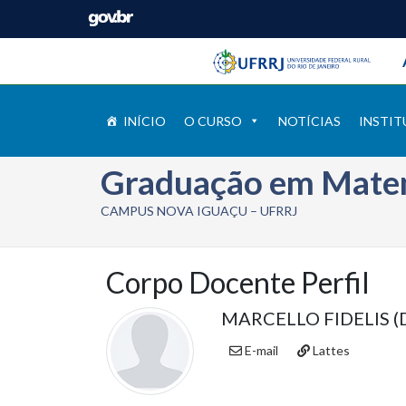
Barra instituci
Pular barra institucional
INÍCIO
O CURSO
NOTÍCIAS
INSTIT
Graduação em Mate
CAMPUS NOVA IGUAÇU – UFRRJ
Corpo Docente Perfil
MARCELLO FIDELIS 
E-mail
Lattes