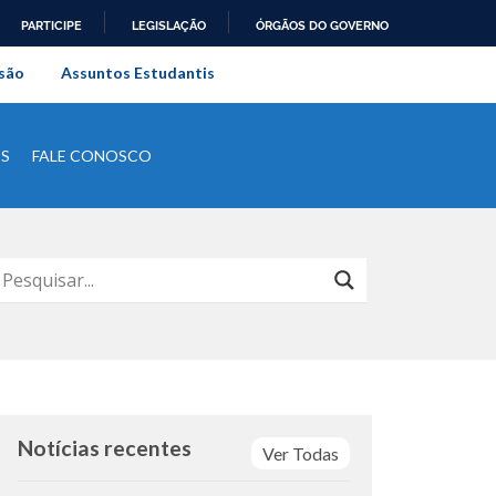
PARTICIPE
LEGISLAÇÃO
ÓRGÃOS DO GOVERNO
al do Rio de Janeiro
são
Assuntos Estudantis
IS
FALE CONOSCO
Notícias recentes
Ver Todas