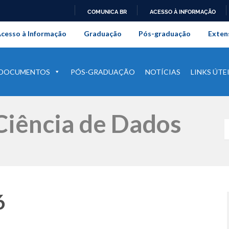
COMUNICA BR
ACESSO À INFORMAÇÃO
onal da Universidade Federal Rur
IR
cesso à Informação
Graduação
Pós-graduação
Exten
PARA
O
CONTEÚDO
DOCUMENTOS
PÓS-GRADUAÇÃO
NOTÍCIAS
LINKS ÚTE
iência de Dados
6