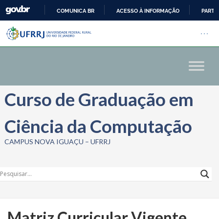
COMUNICA BR
ACESSO À INFORMAÇÃO
PARTI
Barra institucional da Univers
IR
Pular barra institucional
Abrir
PARA
O
CONTEÚDO
Curso de Graduação em
Ciência da Computação
CAMPUS NOVA IGUAÇU – UFRRJ
Matriz Curricular Vigente