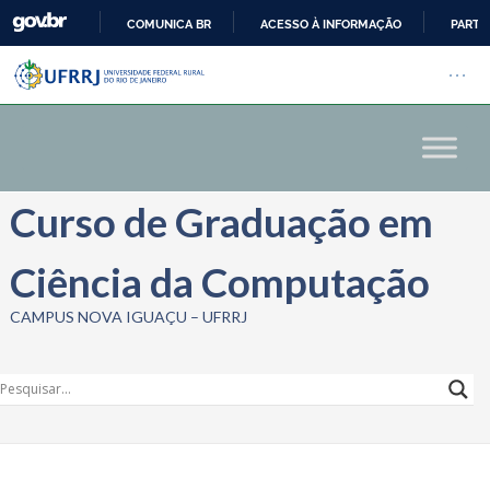
COMUNICA BR
ACESSO À INFORMAÇÃO
PARTI
Barra institucional da Univers
IR
Pular barra institucional
Abrir
PARA
O
CONTEÚDO
Curso de Graduação em
Ciência da Computação
CAMPUS NOVA IGUAÇU – UFRRJ