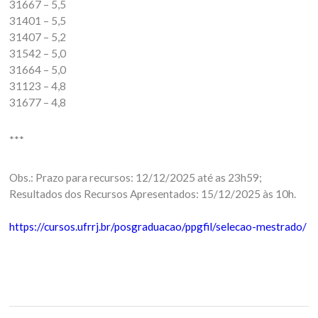
31667 – 5,5
31401 – 5,5
31407 – 5,2
31542 – 5,0
31664 – 5,0
31123 – 4,8
31677 – 4,8
***
Obs.: Prazo para recursos: 12/12/2025 até as 23h59;
Resultados dos Recursos Apresentados: 15/12/2025 às 10h.
https://cursos.ufrrj.br/posgraduacao/ppgfil/selecao-mestrado/