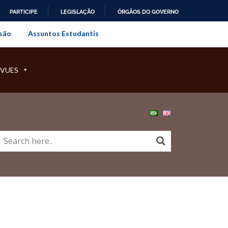
PARTICIPE
LEGISLAÇÃO
ÓRGÃOS DO GOVERNO
al do Rio de Janeiro
são
Assuntos Estudantis
EVUES