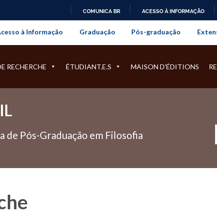
COMUNICA BR
ACESSO À INFORMAÇÃO
onal da Universidade Federal Rur
IR
cesso à Informação
Graduação
Pós-graduação
Exten
PARA
O
CONTEÚDO
DE RECHERCHE
ÉTUDIANT.E.S
MAISON D'ÉDITIONS
R
IL
 de Pós-Graduação em Filosofia
che