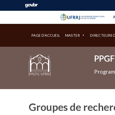
Barra instituci
Pular barra institucional
A
PAGE D'ACCUEIL
MASTER
DIRECTEURS 
PPGF
Programa
Groupes de recher