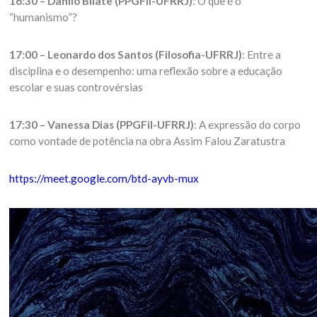
16:30 – Danilo Bilate (PPGFil-UFRRJ)
: O que é o
“humanismo”?
17:00 – Leonardo dos Santos (Filosofia-UFRRJ)
: Entre a
disciplina e o desempenho: uma reflexão sobre a educação
escolar e suas controvérsias
17:30 – Vanessa Dias (PPGFil-UFRRJ)
: A expressão do corpo
como vontade de potência na obra Assim Falou Zaratustra
https://meet.google.com/btd-ayvb-mux