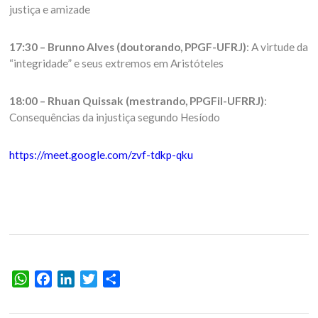
justiça e amizade
17:30 – Brunno Alves (doutorando, PPGF-UFRJ)
: A virtude da
“integridade” e seus extremos em Aristóteles
18:00 – Rhuan Quissak (mestrando, PPGFil-UFRRJ)
:
Consequências da injustiça segundo Hesíodo
https://meet.google.com/zvf-tdkp-qku
WhatsApp
Facebook
LinkedIn
Twitter
Share