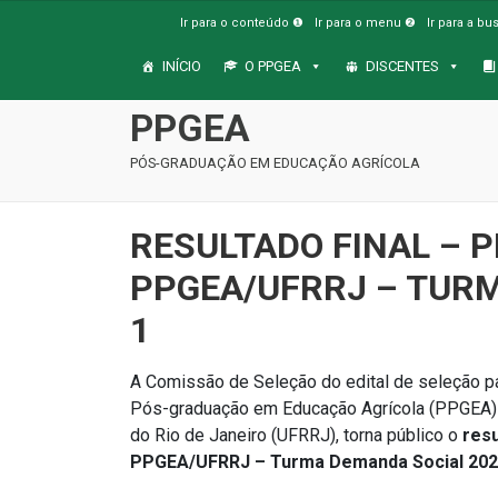
Ir para o conteúdo ❶
Ir para o menu ❷
Ir para a b
INÍCIO
O PPGEA
DISCENTES
PPGEA
PÓS-GRADUAÇÃO EM EDUCAÇÃO AGRÍCOLA
RESULTADO FINAL – 
PPGEA/UFRRJ – TURM
1
A Comissão de Seleção do edital de seleção p
Pós-graduação em Educação Agrícola (PPGEA) d
do Rio de Janeiro (UFRRJ), torna público o
resu
PPGEA/UFRRJ – Turma Demanda Social 202