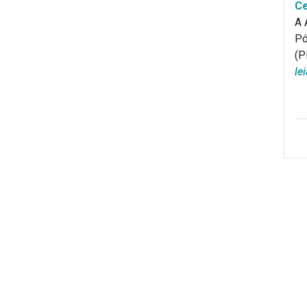
Ce
A 
Pó
(P
le