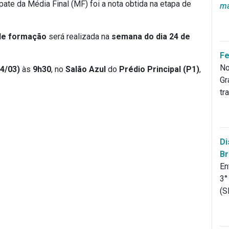
te da Média Final (MF) foi a nota obtida na etapa de
m
de formação
será realizada na
semana do dia 24 de
Fe
No
4/03)
às
9h30
, no
Salão Azul
do
Prédio Principal (P1)
,
Gr
tr
Di
Br
En
3°
(S