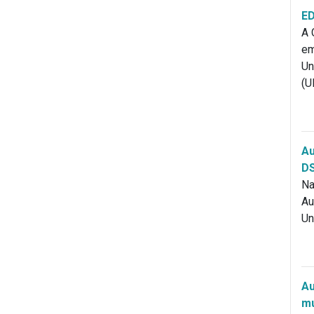
ED
A 
em
Un
(U
Au
D
Na
Au
Un
Au
mu