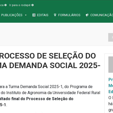
usca ❸
Ir para o rodapé ❹
PUBLICAÇÕES
EDITAIS
FORMULÁRIOS
COMUNICAÇÃ
PROCESSO DE SELEÇÃO DO
A DEMANDA SOCIAL 2025-
Pr
Mé
ara a Turma Demanda Social 2025-1, do Programa de
Ed
o Instituto de Agronomia da Universidade Federal Rural
O 
ltado final do Processo de Seleção do
há
5-1
.
gr