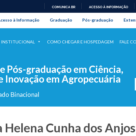
COMUNICA BR
ACESSO À INFORMAÇÃO
onal da Universidade Federal Rur
IR
cesso à Informação
Graduação
Pós-graduação
Exten
PARA
O
CONTEÚDO
INSTITUCIONAL
COMO CHEGAR E HOSPEDAGEM
FALE C
e Pós-graduação em Ciência,
 e Inovação em Agropecuária
do Binacional
a Helena Cunha dos Anjos