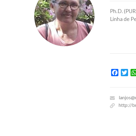
Ph.D. (PU
Linha de P
Facebo
Twi
lanjos@u
http://