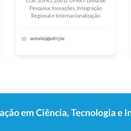
D.Sc. (UFRJ, 2001). UFRRJ. Linha de
Pesquisa: Inovações, Integração
Regional e Internacionalização
antonioj@ufrrj.br
ção em Ciência, Tecnologia e 