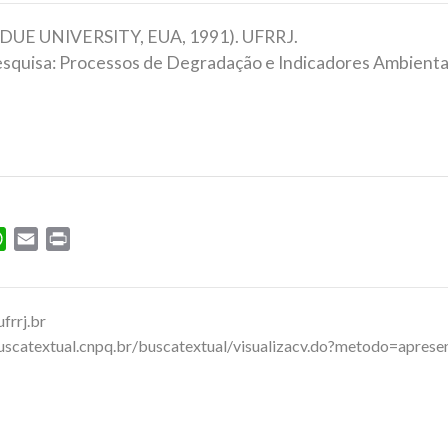
RDUE UNIVERSITY, EUA, 1991). UFRRJ.
esquisa: Processos de Degradação e Indicadores Ambienta
ok
tter
WhatsApp
Email
Print
frrj.br
buscatextual.cnpq.br/buscatextual/visualizacv.do?metodo=apr