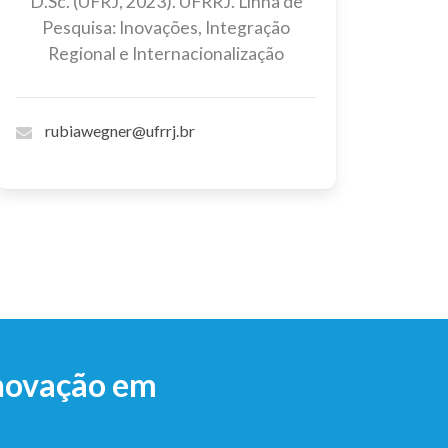
D.Sc. (UFRJ, 2023). UFRRJ. Linha de
Pesquisa: Inovações, Integração
Regional e Internacionalização
rubiawegner@ufrrj.br
Inovação em