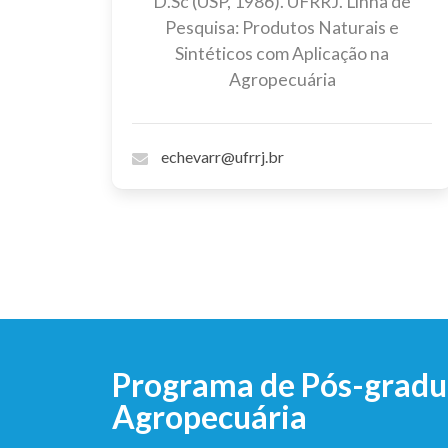
D.Sc (USP, 1986). UFRRJ. Linha de
Pesquisa: Produtos Naturais e
Sintéticos com Aplicação na
Agropecuária
echevarr@ufrrj.br
Programa de Pós-gradua
Agropecuária