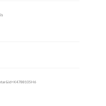
is
esentar&id=K4788105H6