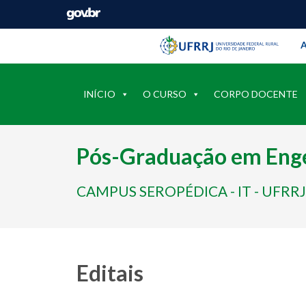
Barra instituci
Pular barra institucional
A
INÍCIO
O CURSO
CORPO DOCENTE
Pós-Graduação em Enge
CAMPUS SEROPÉDICA - IT - UFRRJ
Editais