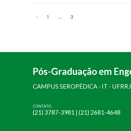
Paginação
de
‹
1
…
3
posts
Pós-Graduação em Enge
CAMPUS SEROPÉDICA - IT - UFRRJ
CONTATO
(21) 3787-3981 | (21) 2681-4648