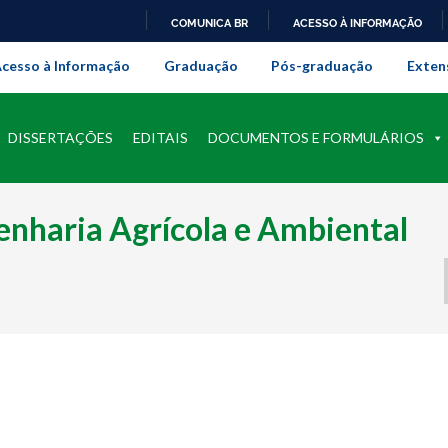
COMUNICA BR
ACESSO À INFORMAÇÃO
onal da Universidade Federal Rur
IR
cesso à Informação
Graduação
Pós-graduação
Exten
PARA
O
CONTEÚDO
DISSERTAÇÕES
EDITAIS
DOCUMENTOS E FORMULÁRIOS
nharia Agrícola e Ambiental