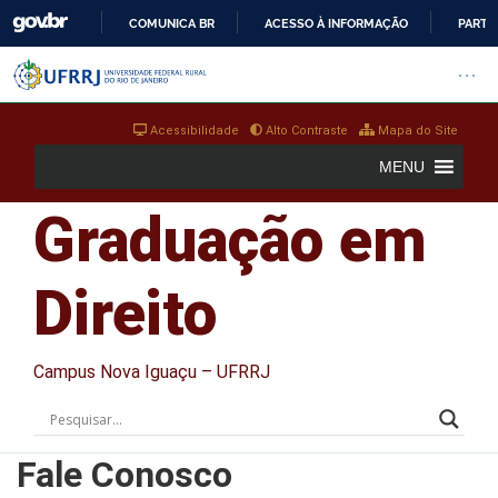
COMUNICA BR
ACESSO À INFORMAÇÃO
PARTI
IR
Barra institucional da Universi
Pular barra institucional
Abrir
PARA
O
Acessibilidade
Alto Contraste
Mapa do Site
CONTEÚDO
MENU
Graduação em
Direito
Campus Nova Iguaçu – UFRRJ
Fale Conosco