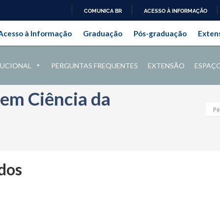
COMUNICA BR
ACESSO À INFORMAÇÃO
onal da Universidade Federal Ru
IR
Acesso à Informação
Graduação
Pós-graduação
Exten
PARA
O
CONTEÚDO
TUCIONAL
PERGUNTAS FREQUENTES
EXTENSÃO
ESPAÇ
em Ciência da
dos