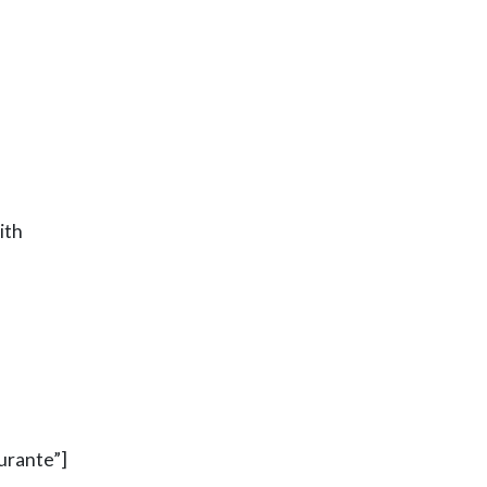
ith
urante”]