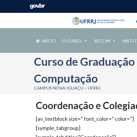
Barra instituci
Pular barra institucional
INÍCIO
O CURSO
SECCIM
INSTI
Curso de Graduação 
Computação
CAMPUS NOVA IGUAÇU – UFRRJ
Coordenação e Colegia
[av_textblock size=” font_color=” color=”]
[symple_tabgroup]