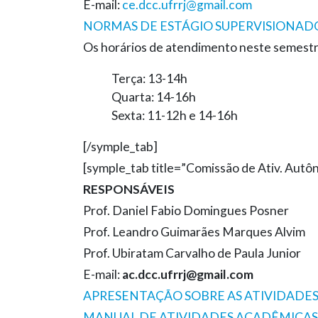
E-mail:
ce.dcc.ufrrj@gmail.com
NORMAS DE ESTÁGIO SUPERVISIONAD
Os horários de atendimento neste semestr
Terça: 13-14h
Quarta: 14-16h
Sexta: 11-12h e 14-16h
[/symple_tab]
[symple_tab title=”Comissão de Ativ. Autô
RESPONSÁVEIS
Prof. Daniel Fabio Domingues Posner
Prof. Leandro Guimarães Marques Alvim
Prof. Ubiratam Carvalho de Paula Junior
E-mail:
ac.dcc.ufrrj@gmail.com
APRESENTAÇÃO SOBRE AS ATIVIDAD
MANUAL DE ATIVIDADES ACADÊMICA