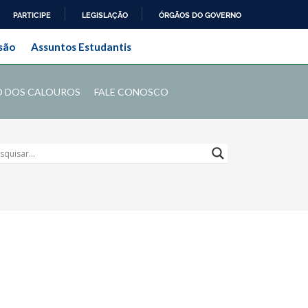
PARTICIPE
LEGISLAÇÃO
ÓRGÃOS DO GOVERNO
ral do Rio de Janeiro
são
Assuntos Estudantis
O DOS CALOUROS
FALE CONOSCO