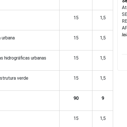
Se
At
SE
15
1,5
R
AP
le
a urbana
15
1,5
 hidrográficas urbanas
15
1,5
strutura verde
15
1,5
90
9
15
1,5