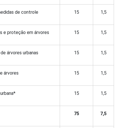
medidas de controle
15
1,5
es e proteção em árvores
15
1,5
 de árvores urbanas
15
1,5
de árvores
15
1,5
 urbana*
15
1,5
75
7,5