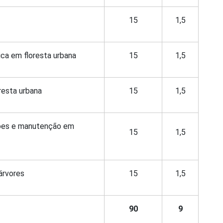
15
1,5
ica em floresta urbana
15
1,5
resta urbana
15
1,5
ções e manutenção em
15
1,5
árvores
15
1,5
90
9