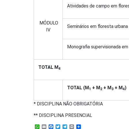
Atividades de campo em flore
MÓDULO
Seminários em floresta urbana
IV
Monografia supervisionada em 
TOTAL M
4
TOTAL (M
+ M
+ M
+ M
)
1
2
3
4
* DISCIPLINA NÃO OBRIGATÓRIA
** DISCIPLINA PRESENCIAL
WhatsApp
Email
Facebook
Twitter
Telegram
Print
Share