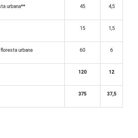
sta urbana**
45
4,5
15
1,5
floresta urbana
60
6
120
12
375
37,5