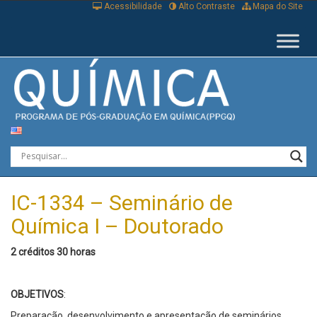
Acessibilidade
Alto Contraste
Mapa do Site
IC-1334 – Seminário de
Química I – Doutorado
2 créditos 30 horas
OBJETIVOS
:
Preparação, desenvolvimento e apresentação de seminários