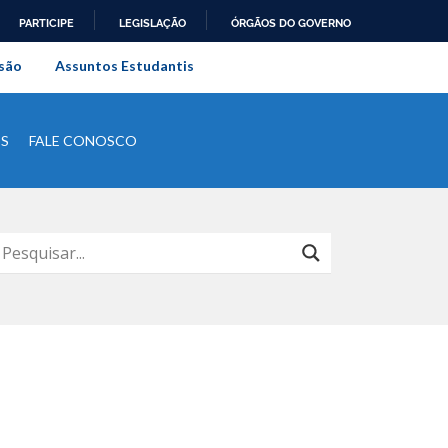
PARTICIPE
LEGISLAÇÃO
ÓRGÃOS DO GOVERNO
al do Rio de Janeiro
são
Assuntos Estudantis
IS
FALE CONOSCO