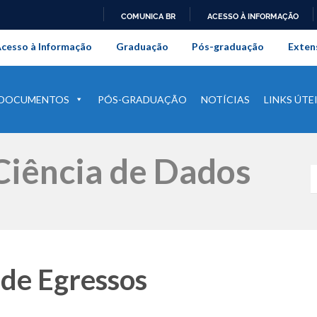
COMUNICA BR
ACESSO À INFORMAÇÃO
onal da Universidade Federal Rur
IR
cesso à Informação
Graduação
Pós-graduação
Exten
PARA
O
CONTEÚDO
DOCUMENTOS
PÓS-GRADUAÇÃO
NOTÍCIAS
LINKS ÚTE
iência de Dados
e Egressos