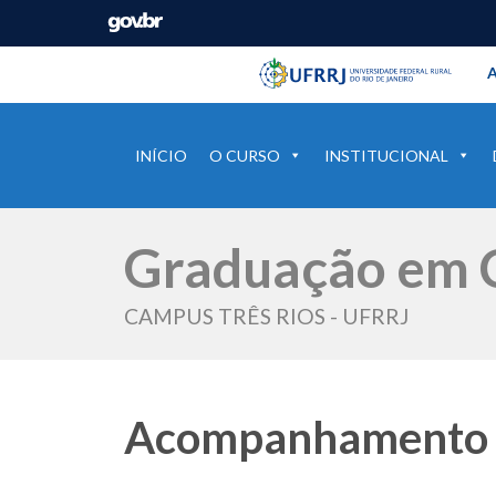
Barra instituci
Pular barra institucional
A
INÍCIO
O CURSO
INSTITUCIONAL
Graduação em C
CAMPUS TRÊS RIOS - UFRRJ
Acompanhamento d